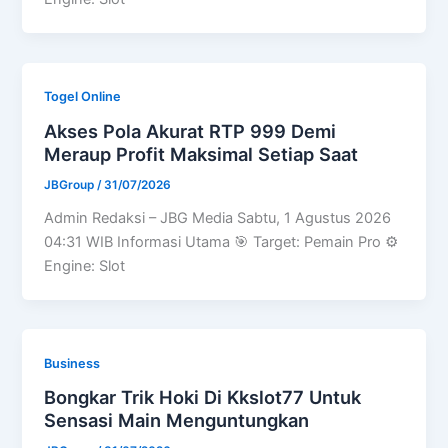
Togel Online
Akses Pola Akurat RTP 999 Demi
Meraup Profit Maksimal Setiap Saat
JBGroup
/
31/07/2026
Admin Redaksi – JBG Media Sabtu, 1 Agustus 2026
04:31 WIB Informasi Utama 🎯 Target: Pemain Pro ⚙️
Engine: Slot
Business
Bongkar Trik Hoki Di Kkslot77 Untuk
Sensasi Main Menguntungkan