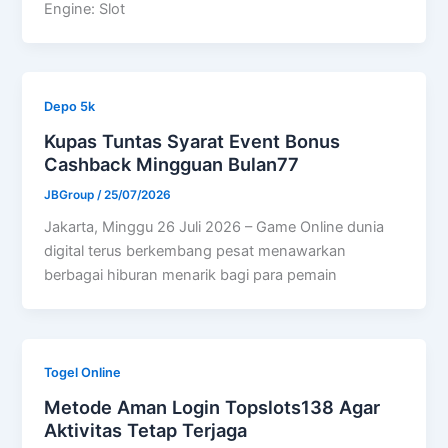
Engine: Slot
Depo 5k
Kupas Tuntas Syarat Event Bonus
Cashback Mingguan Bulan77
JBGroup
/
25/07/2026
Jakarta, Minggu 26 Juli 2026 – Game Online dunia
digital terus berkembang pesat menawarkan
berbagai hiburan menarik bagi para pemain
Togel Online
Metode Aman Login Topslots138 Agar
Aktivitas Tetap Terjaga