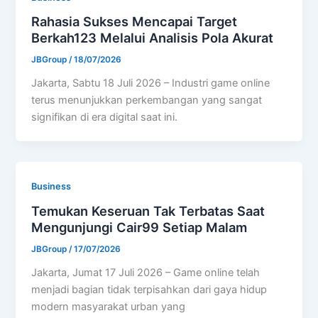
Rahasia Sukses Mencapai Target
Berkah123 Melalui Analisis Pola Akurat
JBGroup
/
18/07/2026
Jakarta, Sabtu 18 Juli 2026 – Industri game online
terus menunjukkan perkembangan yang sangat
signifikan di era digital saat ini.
Business
Temukan Keseruan Tak Terbatas Saat
Mengunjungi Cair99 Setiap Malam
JBGroup
/
17/07/2026
Jakarta, Jumat 17 Juli 2026 – Game online telah
menjadi bagian tidak terpisahkan dari gaya hidup
modern masyarakat urban yang