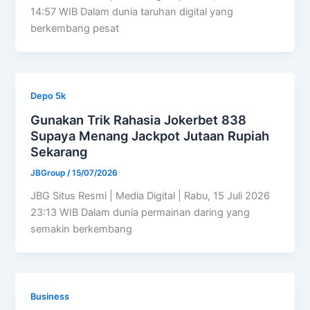
14:57 WIB Dalam dunia taruhan digital yang
berkembang pesat
Depo 5k
Gunakan Trik Rahasia Jokerbet 838
Supaya Menang Jackpot Jutaan Rupiah
Sekarang
JBGroup
/
15/07/2026
JBG Situs Resmi | Media Digital | Rabu, 15 Juli 2026
23:13 WIB Dalam dunia permainan daring yang
semakin berkembang
Business