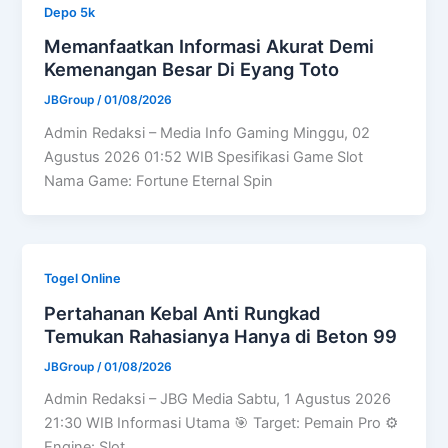
Depo 5k
Memanfaatkan Informasi Akurat Demi
Kemenangan Besar Di Eyang Toto
JBGroup
/
01/08/2026
Admin Redaksi – Media Info Gaming Minggu, 02
Agustus 2026 01:52 WIB Spesifikasi Game Slot
Nama Game: Fortune Eternal Spin
Togel Online
Pertahanan Kebal Anti Rungkad
Temukan Rahasianya Hanya di Beton 99
JBGroup
/
01/08/2026
Admin Redaksi – JBG Media Sabtu, 1 Agustus 2026
21:30 WIB Informasi Utama 🎯 Target: Pemain Pro ⚙️
Engine: Slot