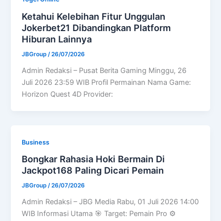
Ketahui Kelebihan Fitur Unggulan
Jokerbet21 Dibandingkan Platform
Hiburan Lainnya
JBGroup
/
26/07/2026
Admin Redaksi – Pusat Berita Gaming Minggu, 26
Juli 2026 23:59 WIB Profil Permainan Nama Game:
Horizon Quest 4D Provider:
Business
Bongkar Rahasia Hoki Bermain Di
Jackpot168 Paling Dicari Pemain
JBGroup
/
26/07/2026
Admin Redaksi – JBG Media Rabu, 01 Juli 2026 14:00
WIB Informasi Utama 🎯 Target: Pemain Pro ⚙️