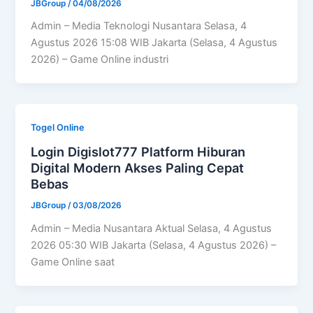
JBGroup
/
04/08/2026
Admin – Media Teknologi Nusantara Selasa, 4
Agustus 2026 15:08 WIB Jakarta (Selasa, 4 Agustus
2026) – Game Online industri
Togel Online
Login Digislot777 Platform Hiburan
Digital Modern Akses Paling Cepat
Bebas
JBGroup
/
03/08/2026
Admin – Media Nusantara Aktual Selasa, 4 Agustus
2026 05:30 WIB Jakarta (Selasa, 4 Agustus 2026) –
Game Online saat