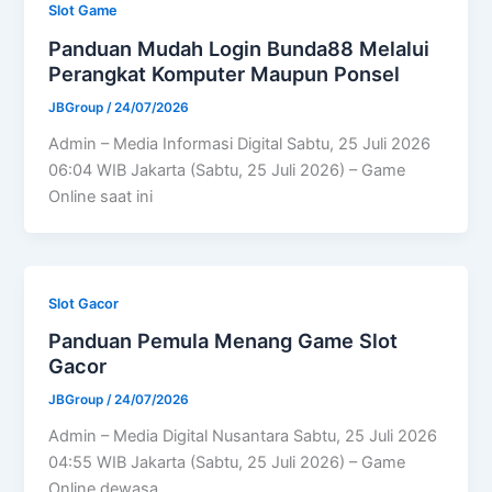
Slot Game
Panduan Mudah Login Bunda88 Melalui
Perangkat Komputer Maupun Ponsel
JBGroup
/
24/07/2026
Admin – Media Informasi Digital Sabtu, 25 Juli 2026
06:04 WIB Jakarta (Sabtu, 25 Juli 2026) – Game
Online saat ini
Slot Gacor
Panduan Pemula Menang Game Slot
Gacor
JBGroup
/
24/07/2026
Admin – Media Digital Nusantara Sabtu, 25 Juli 2026
04:55 WIB Jakarta (Sabtu, 25 Juli 2026) – Game
Online dewasa