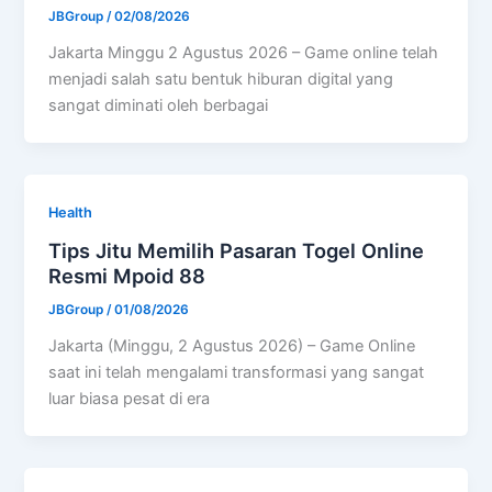
JBGroup
/
02/08/2026
Jakarta Minggu 2 Agustus 2026 – Game online telah
menjadi salah satu bentuk hiburan digital yang
sangat diminati oleh berbagai
Health
Tips Jitu Memilih Pasaran Togel Online
Resmi Mpoid 88
JBGroup
/
01/08/2026
Jakarta (Minggu, 2 Agustus 2026) – Game Online
saat ini telah mengalami transformasi yang sangat
luar biasa pesat di era