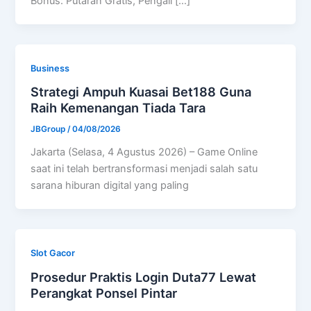
Bonus: Putaran Gratis, Pengali […]
Business
Strategi Ampuh Kuasai Bet188 Guna
Raih Kemenangan Tiada Tara
JBGroup
/
04/08/2026
Jakarta (Selasa, 4 Agustus 2026) – Game Online
saat ini telah bertransformasi menjadi salah satu
sarana hiburan digital yang paling
Slot Gacor
Prosedur Praktis Login Duta77 Lewat
Perangkat Ponsel Pintar