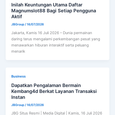
Inilah Keuntungan Utama Daftar
Magnumslot88 Bagi Setiap Pengguna
Aktif
JBGroup
/
16/07/2026
Jakarta, Kamis 16 Juli 2026 – Dunia permainan
daring terus mengalami perkembangan pesat yang
menawarkan hiburan interaktif serta peluang
menarik
Business
Dapatkan Pengalaman Bermain
Kembang4d Berkat Layanan Transaksi
Instan
JBGroup
/
16/07/2026
JBG Situs Resmi | Media Digital | Kamis, 16 Juli 2026