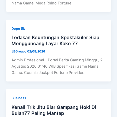
Nama Game: Mega Rhino Fortune
Depo 5k
Ledakan Keuntungan Spektakuler Siap
Mengguncang Layar Koko 77
JBGroup
/
02/08/2026
Admin Profesional – Portal Berita Gaming Minggu, 2
Agustus 2026 01:46 WIB Spesifikasi Game Nama
Game: Cosmic Jackpot Fortune Provider:
Business
Kenali Trik Jitu Biar Gampang Hoki Di
Bulan77 Paling Mantap