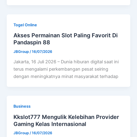
Togel Online
Akses Permainan Slot Paling Favorit Di
Pandaspin 88
JBGroup
/
16/07/2026
Jakarta, 16 Juli 2026 – Dunia hiburan digital saat ini
terus mengalami perkembangan pesat seiring
dengan meningkatnya minat masyarakat terhadap
Business
Kkslot777 Mengulik Kelebihan Provider
Gaming Kelas Internasional
JBGroup
/
16/07/2026