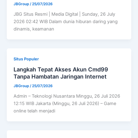
JBGroup
/
25/07/2026
JBG Situs Resmi | Media Digital | Sunday, 26 July
2026 02:42 WIB Dalam dunia hiburan daring yang
dinamis, keamanan
Situs Populer
Langkah Tepat Akses Akun Cmd99
Tanpa Hambatan Jaringan Internet
JBGroup
/
25/07/2026
Admin – Teknologi Nusantara Minggu, 26 Juli 2026
12:15 WIB Jakarta (Minggu, 26 Juli 2026) – Game
online telah menjadi